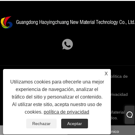
X
Links
Sitemap
RSS
XML
política de
Utilizamos cookies para ofrecerle una mejor
experiencia de navegación, analizar el
privacidad
tráfico del sitio y personalizar el contenido.
Al utilizar este sitio, acepta nuestro uso de
cookies.
política de privacidad
Copyright © 2023 Guangdong Haoyingchuang New Material
Technology Co., Ltd. Todos los derechos reservados.
Rechazar
Aceptar
whatsapp
Correo electrónico